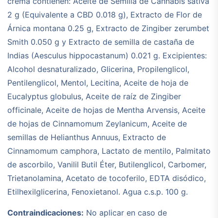
crema contienen: Aceite de Semilla de Cannabis sativa
2 g (Equivalente a CBD 0.018 g), Extracto de Flor de
Árnica montana 0.25 g, Extracto de Zingiber zerumbet
Smith 0.050 g y Extracto de semilla de castaña de
Indias (Aesculus hippocastanum) 0.021 g. Excipientes:
Alcohol desnaturalizado, Glicerina, Propilenglicol,
Pentilenglicol, Mentol, Lecitina, Aceite de hoja de
Eucalyptus globulus, Aceite de raíz de Zingiber
officinale, Aceite de hojas de Mentha Arvensis, Aceite
de hojas de Cinnamomum Zeylanicum, Aceite de
semillas de Helianthus Annuus, Extracto de
Cinnamomum camphora, Lactato de mentilo, Palmitato
de ascorbilo, Vanilil Butil Éter, Butilenglicol, Carbomer,
Trietanolamina, Acetato de tocoferilo, EDTA disódico,
Etilhexilglicerina, Fenoxietanol. Agua c.s.p. 100 g.
Contraindicaciones:
No aplicar en caso de