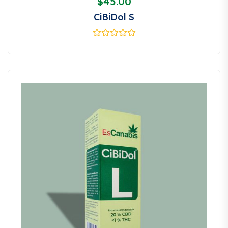
$
45.00
CiBiDol S