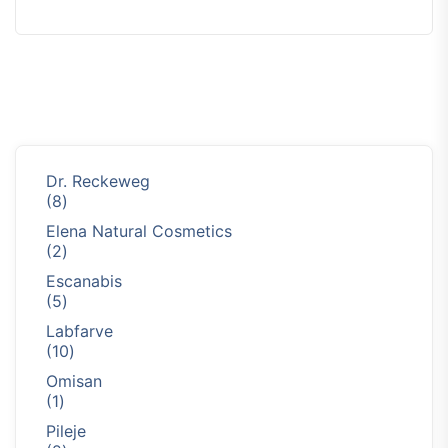
4.00
out of 5
Dr. Reckeweg
8
8
productos
Elena Natural Cosmetics
2
2
productos
Escanabis
5
5
productos
Labfarve
10
10
productos
Omisan
1
1
producto
Pileje