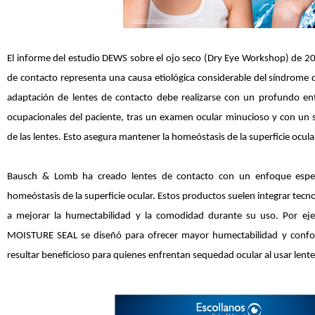
El informe del estudio DEWS sobre el ojo seco (Dry Eye Workshop) de 20
de contacto representa una causa etiológica considerable del síndrome d
adaptación de lentes de contacto debe realizarse con un profundo en
ocupacionales del paciente, tras un examen ocular minucioso y con un 
de las lentes. Esto asegura mantener la homeóstasis de la superficie ocular
Bausch & Lomb ha creado lentes de contacto con un enfoque especí
homeóstasis de la superficie ocular. Estos productos suelen integrar tecn
a mejorar la humectabilidad y la comodidad durante su uso. Por ej
MOISTURE SEAL se diseñó para ofrecer mayor humectabilidad y confor
resultar beneficioso para quienes enfrentan sequedad ocular al usar lente