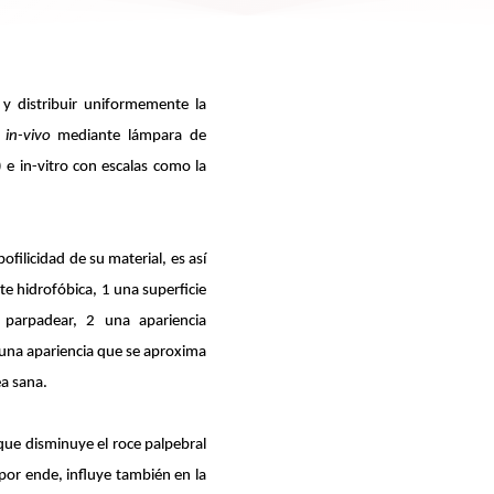
 y distribuir uniformemente la
r
in-vivo
mediante lámpara de
 e in-vitro con escalas como la
filicidad de su material, es así
e hidrofóbica, 1 una superficie
parpadear, 2 una apariencia
una apariencia que se aproxima
ea sana
.
que disminuye el roce palpebral
, por ende, influye también en la